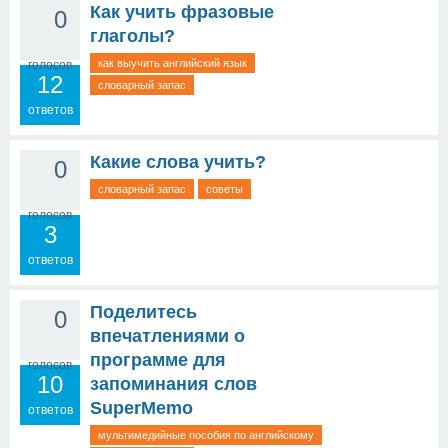
Как учить фразовые
0
глаголы?
как выучить английский язык
голосов
12
словарный запас
ответов
Какие слова учить?
0
словарный запас
советы
голосов
3
ответов
Поделитесь
0
впечатлениями о
программе для
голосов
10
запоминания слов
SuperMemo
ответов
мультимедийные пособия по английскому