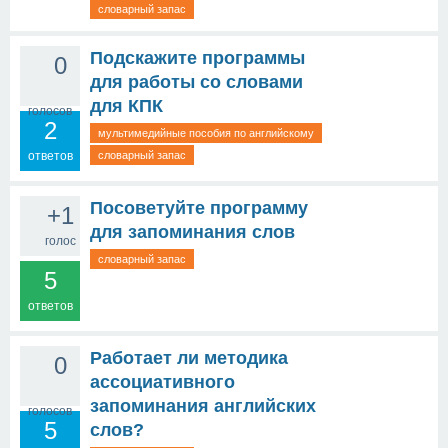
словарный запас
Подскажите программы
0
для работы со словами
для КПК
голосов
2
мультимедийные пособия по английскому
ответов
словарный запас
Посоветуйте программу
+1
для запоминания слов
голос
словарный запас
5
ответов
Работает ли методика
0
ассоциативного
запоминания английских
голосов
5
слов?