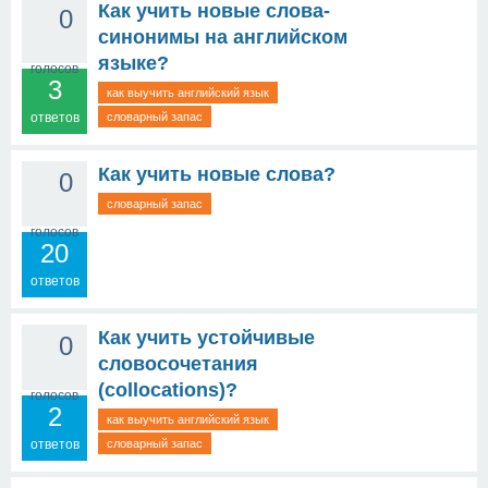
Как учить новые слова-
0
синонимы на английском
языке?
голосов
3
как выучить английский язык
ответов
словарный запас
Как учить новые слова?
0
словарный запас
голосов
20
ответов
Как учить устойчивые
0
словосочетания
(collocations)?
голосов
2
как выучить английский язык
ответов
словарный запас