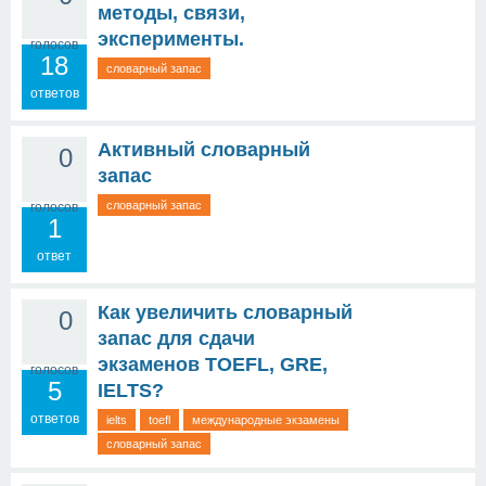
методы, связи,
эксперименты.
голосов
18
словарный запас
ответов
Активный словарный
0
запас
словарный запас
голосов
1
ответ
Как увеличить словарный
0
запас для сдачи
экзаменов TOEFL, GRE,
голосов
5
IELTS?
ответов
ielts
toefl
международные экзамены
словарный запас