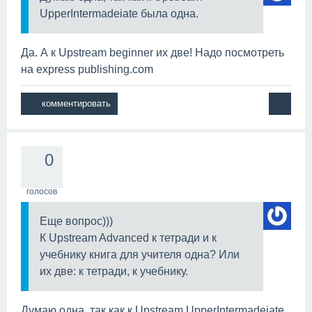
UpperIntermadeiate была одна.
Да. А к Upstream beginner их две! Надо посмотреть
на express publishing.com
0
голосов
Еще вопрос)))
К Upstream Advanced к тетради и к
учебнику книга для учителя одна? Или
их две: к тетради, к учебнику.
Думаю одна, так как к Upstream UpperIntermadeiate