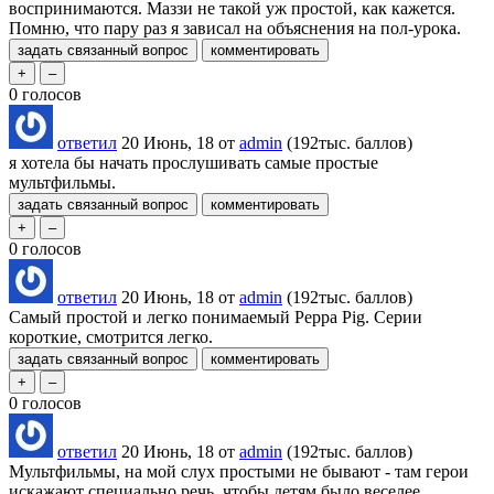
воспринимаются. Маззи не такой уж простой, как кажется.
Помню, что пару раз я зависал на объяснения на пол-урока.
0
голосов
ответил
20 Июнь, 18
от
admin
(
192тыс.
баллов)
я хотела бы начать прослушивать самые простые
мультфильмы.
0
голосов
ответил
20 Июнь, 18
от
admin
(
192тыс.
баллов)
Самый простой и легко понимаемый Peppa Pig. Серии
короткие, смотрится легко.
0
голосов
ответил
20 Июнь, 18
от
admin
(
192тыс.
баллов)
Мультфильмы, на мой слух простыми не бывают - там герои
искажают специально речь, чтобы детям было веселее.