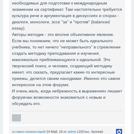
необходимых для подготовки к международным
экзаменам на сертификат. Там настоятельно требуется
культура речи и аргументация в дискуссиях и спорах -
диалоги, монологи, эссе "за" и "против" (balanced
essay).
Авторы методик - это вполне объективное явление.
Если мы понимаем, что не может быть идеального
учебника, то нет ничего "неправильного" в стремлении
создать методику преподавания и изучения,
максимально приближающуюся к идеальной. Это
творческий поиск, и человек, создающий методику
имеет, что сказать, предлагает какие-то интересные
приемы, делится своим находками. Именно это самое
интересное на этом форуме.
И очень жаль, когда небрежность в выражениях лишает
форумчан возможности знакомиться с новым и
обсуждать его.
оставил комментарий
24 Май, 18
от
admin
(
192тыс.
баллов)