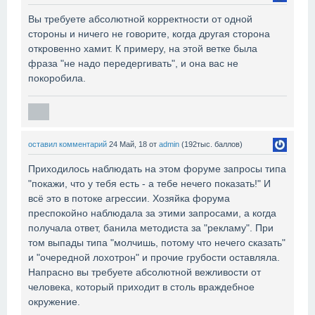
Вы требуете абсолютной корректности от одной
стороны и ничего не говорите, когда другая сторона
откровенно хамит. К примеру, на этой ветке была
фраза "не надо передергивать", и она вас не
покоробила.
оставил комментарий
24 Май, 18
от
admin
(
192тыс.
баллов)
Приходилось наблюдать на этом форуме запросы типа
"покажи, что у тебя есть - а тебе нечего показать!" И
всё это в потоке агрессии. Хозяйка форума
преспокойно наблюдала за этими запросами, а когда
получала ответ, банила методиста за "рекламу". При
том выпады типа "молчишь, потому что нечего сказать"
и "очередной лохотрон" и прочие грубости оставляла.
Напрасно вы требуете абсолютной вежливости от
человека, который приходит в столь враждебное
окружение.