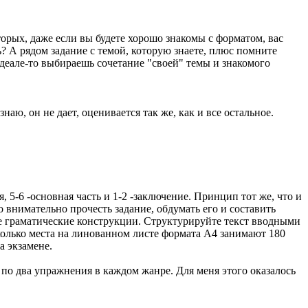
о-вторых, даже если вы будете хорошо знакомы с форматом, вас
ь? А рядом задание с темой, которую знаете, плюс помните
идеале-то выбираешь сочетание "своей" темы и знакомого
 знаю, он не дает, оценивается так же, как и все остальное.
я, 5-6 -основная часть и 1-2 -заключение. Принцип тот же, что и
 внимательно прочесть задание, обдумать его и составить
ые граматические конструкции. Структурируйте текст вводными
сколько места на линованном листе формата А4 занимают 180
а экзамене.
 по два упражнения в каждом жанре. Для меня этого оказалось