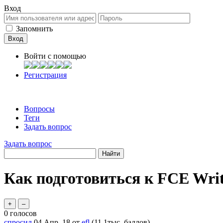
Вход
Запомнить
Войти c помощью
Регистрация
Вопросы
Теги
Задать вопрос
Задать вопрос
Как подготовиться к FCE Wri
0
голосов
спросил
04 Апр, 18
от
efl
(
11.1тыс.
баллов)