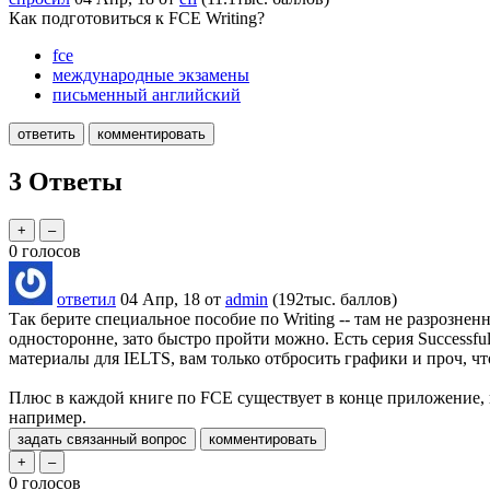
Как подготовиться к FCE Writing?
fce
международные экзамены
письменный английский
3
Ответы
0
голосов
ответил
04 Апр, 18
от
admin
(
192тыс.
баллов)
Так берите специальное пособие по Writing -- там не разрозне
односторонне, зато быстро пройти можно. Есть серия Successful 
материалы для IELTS, вам только отбросить графики и проч, ч
Плюс в каждой книге по FCE существует в конце приложение, гд
например.
0
голосов