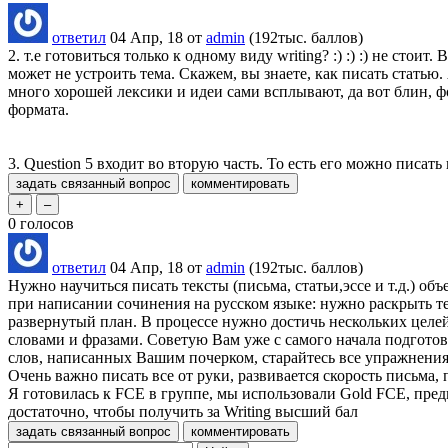
ответил
04 Апр, 18
от
admin
(
192тыс.
баллов)
2. т.е готовиться только к одному виду writing? :) :) :) не сто
может не устроить тема. Скажем, вы знаете, как писать статью.
много хорошей лексики и идеи сами всплывают, да вот блин, фо
формата.
3. Question 5 входит во вторую часть. То есть его можно писать вм
0
голосов
ответил
04 Апр, 18
от
admin
(
192тыс.
баллов)
Нужно научиться писать тексты (письма, статьи,эссе и т.д.) объ
при написании сочинения на русском языке: нужно раскрыть тем
развернутый план. В процессе нужно достичь нескольких целе
словами и фразами. Советую Вам уже с самого начала подготов
слов, написанных Вашим почерком, старайтесь все упражнения 
Очень важно писать все от руки, развивается скорость письма,
Я готовилась к FCE в группе, мы использовали Gold FCE, пред
достаточно, чтобы получить за Writing высший бал