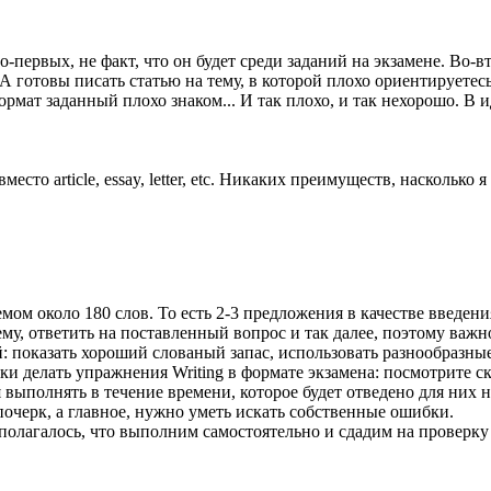
ит. Во-первых, не факт, что он будет среди заданий на экзамене. В
 А готовы писать статью на тему, в которой плохо ориентируетес
рмат заданный плохо знаком... И так плохо, и так нехорошо. В 
есто article, essay, letter, etc. Никаких преимуществ, насколько я
емом около 180 слов. То есть 2-3 предложения в качестве введени
у, ответить на поставленный вопрос и так далее, поэтому важно
й: показать хороший слованый запас, использовать разнообразн
ки делать упражнения Writing в формате экзамена: посмотрите 
выполнять в течение времени, которое будет отведено для них н
 почерк, а главное, нужно уметь искать собственные ошибки.
полагалось, что выполним самостоятельно и сдадим на проверку