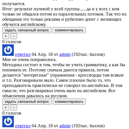
получается.
Итог: результат нулевой у всей группы......да и у всех с кем
только не общался потом из параллельных потоков. Так что их
обещания это только реклама и рубилово денег с желающих
обучатся английскому.
0
голосов
ответил
04 Апр, 18
от
admin
(
192тыс.
баллов)
Мне не очень понравилось.
Методика состоит в том, чтобы не учить грамматику, а как бы
понимать ее. Поэтому сначала даются правила, потом
делаются "интересные" упражнения - кроссворды там всякие
и т.п. Разговаривали мало. Самое плоохое было то, что
преподаватель практически не говорил по-английски. В том
смысле, что разговаривал очень мало на английском. Все
объяснения давались на русском.
0
голосов
ответил
04 Апр, 18
от
admin
(
192тыс.
баллов)