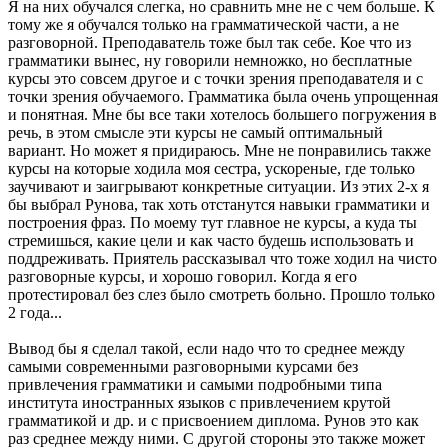
Я на них обучался слегка, но сравнить мне не с чем больше. К
тому же я обучался только на грамматической части, а не
разговорной. Преподаватель тоже был так себе. Кое что из
грамматики вынес, ну говорили немножко, но бесплатные
курсы это совсем другое и с точки зрения преподавателя и с
точки зрения обучаемого. Грамматика была очень упрощенная
и понятная. Мне бы все таки хотелось большего погружения в
речь, в этом смысле эти курсы не самый оптимальный
вариант. Но может я придираюсь. Мне не понравились также
курсы на которые ходила моя сестра, ускореные, где только
заучивают и заигрывают конкретные ситуации. Из этих 2-х я
бы выбрал Рунова, так хоть отстанутся навыки грамматики и
построения фраз. По моему тут главное не курсы, а куда ты
стремишься, какие цели и как часто будешь использовать и
поддреживать. Приятель рассказывал что тоже ходил на чисто
разговорные курсы, и хорошо говорил. Когда я его
протестировал без слез было смотреть больно. Прошло только
2 года...
Вывод бы я сделал такой, если надо что то среднее между
самыми современными разговорными курсами без
привлечения грамматики и самыми подробными типа
института иностранных языков с привлечением крутой
грамматикой и др. и с присвоением диплома. Рунов это как
раз среднее между ними. С другой стороны это также может