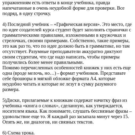
упражнениям есть ответы в конце учебника, правда
напечатанные в очень неудобной форме для проверки. Все
подряд, в одну строчку.
4) Последний учебник – «Графическая версия». Это место, где
по идее создателей курса студент будет заполнять странички с
грамматическими правилами, изложенными в кружочках и
стрелочках, своими примерами. Собственно, такие примеры,
это как раз то, что по идее должно быть в грамматике, но там
отсутствует. Разумные преподаватели аккуратно диктуют
своим студентам, что где надо написать, чтобы примеры
получились более менее правильными.
Помимо перечисленных особенностей книжек у них есть еще
одна (вроде мелочь, но…) - формат учебников. Представьте
себе брошюры в мягкой обложке формата А4, которые
неудобно читать и которые не лезут в сумку разумного
размера.
5)Диски, прилагаемые к книжкам содержат начитку фраз из
учебника «книга о словах», сделанную, как утверждается,
носителем языка. Как понимаете, слушать бессвязные фразы –
удовольствие еще то. Я каждый раз засыпала минут через 15.
Опять же, ни диалогов, ни связных текстов.
6) Схема урока.