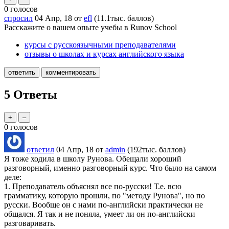
0
голосов
спросил
04 Апр, 18
от
efl
(
11.1тыс.
баллов)
Расскажите о вашем опыте учебы в Runov School
курсы с русскоязычными преподавателями
отзывы о школах и курсах английского языка
5
Ответы
0
голосов
ответил
04 Апр, 18
от
admin
(
192тыс.
баллов)
Я тоже ходила в школу Рунова. Обещали хороший
разговорный, именно разговорный курс. Что было на самом
деле:
1. Преподаватель объяснял все по-русски! Т.е. всю
грамматику, которую прошли, по "методу Рунова", но по
русски. Вообще он с нами по-английски практически не
общался. Я так и не поняла, умеет ли он по-английски
разговаривать.