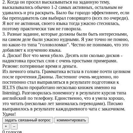
2. Когда он просил высказываться на заданную тему,
высказывались обычно 1-2 самых активных, остальным не
удавалось и рта раскрыть. Было бы гораздо эффективнее, если
бы преподаватель сам выбирал говорящего (всех по очереди).
Я вот не активная, своего языка тогда ужасно стеснялась,
поэтому практически там не говорила.
3. Разные задание, которые должны были быть интересными,
на самом деле были ужасно нудными. Я уже точно не помню,
но какие-то типа "головоломки". Честно не понимаю, что это
добавляет к изучению языка.
4. Диски! Вот что меня убило. Десять или сколько дисков -
надиктовка простых слов с очень простыми примерами.
Резюме: потерянные время и деньги.
Из личного опыта. Грамматика встала в голове почти целиком
после прочтения Джины. Листенинг очень медленно, но
постепенно стал выправляться в результате подготовки к
IELTS (было проработано несколько книжек именно на
listening). Разговорилась понемногу в результате курсов типа
английский по телефону. Единственно, что я умела хорошо,
это читать (несколько лет занималась переводами). Письмо
выправилось в результате каждодневного чата с заказчиком.
Удачи!
0
голосов