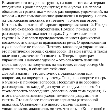
В зависимости от уровня группы, на один и тот же материал
уходит или 3 (более продвинутые) или 4 урока. На первом
объясняется грамматика + много разговорных упражнений, на
втором – идут грамматические дополнения к первому + опять
же разговорная практика, на третьем – только разговоры.
Казалось бы – отличный вариант проведения занятий. Но, для
меня это оказалось неэффективно. Поясню, почему. Вся
разговорная практика идет в парах. С учетом наличия в
группе 10-12 человек преподаватель не имеет физической
возможности отследить правильность речи. О произношении
я уж и вообще не говорю. Поэтому, такого рода упражнения –
это практически беседа с самим собой. На мой взгляд, в таком
виде они практически бесполезны. Теперь к примерам
упражнений. Наиболее удачное – это объяснить значение
слова, которое ты получаешь на листочке, своему соседу. Он
должен понять, и объяснить тебе свое.
Другой вариант – это листочек с предложениями или
вопросами, на определенную тему. Типа, «поговорите теперь
о музыке» и примеры вопросов. Поскольку я не особенно
разговорчива, то каждый раз мучительно думаю, о чем бы
таком спросить собеседника (особенно, если тема скучная). В
итоге, половина занятия уходит именно на раздумья, что
сказать. Это наиболее творческие варианты разговорной
практики. Остальное – это просто раздача листков с
упражнениями, аналогичными тем, что есть в «Книге проб и