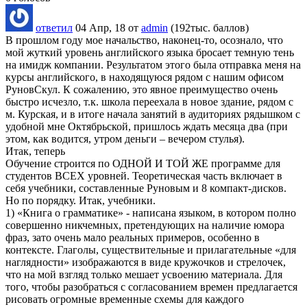
ответил
04 Апр, 18
от
admin
(
192тыс.
баллов)
В прошлом году мое начальство, наконец-то, осознало, что
мой жуткий уровень английского языка бросает темную тень
на имидж компании. Результатом этого была отправка меня на
курсы английского, в находящуюся рядом с нашим офисом
РуновСкул. К сожалению, это явное преимущество очень
быстро исчезло, т.к. школа переехала в новое здание, рядом с
м. Курская, и в итоге начала занятий в аудиториях рядышком с
удобной мне Октябрьской, пришлось ждать месяца два (при
этом, как водится, утром деньги – вечером стулья).
Итак, теперь
Обучение строится по ОДНОЙ И ТОЙ ЖЕ программе для
студентов ВСЕХ уровней. Теоретическая часть включает в
себя учебники, составленные Руновым и 8 компакт-дисков.
Но по порядку. Итак, учебники.
1) «Книга о грамматике» - написана языком, в котором полно
совершенно никчемных, претендующих на наличие юмора
фраз, зато очень мало реальных примеров, особенно в
контексте. Глаголы, существительные и прилагательные «для
наглядности» изображаются в виде кружочков и стрелочек,
что на мой взгляд только мешает усвоению материала. Для
того, чтобы разобраться с согласованием времен предлагается
рисовать огромные временные схемы для каждого