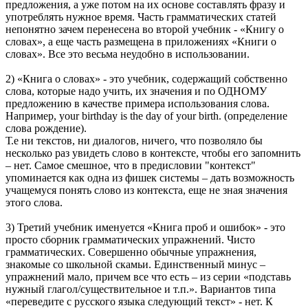
предложения, а уже потом на их основе составлять фразу и
употреблять нужное время. Часть грамматических статей
непонятно зачем перенесена во второй учебник - «Книгу о
словах», а еще часть размещена в приложениях «Книги о
словах». Все это весьма неудобно в использовании.
2) «Книга о словах» - это учебник, содержащий собственно
слова, которые надо учить, их значения и по ОДНОМУ
предложению в качестве примера использования слова.
Например, your birthday is the day of your birth. (определение
слова рождение).
Т.е ни текстов, ни диалогов, ничего, что позволяло бы
несколько раз увидеть слово в контексте, чтобы его запомнить
– нет. Самое смешное, что в предисловии "контекст"
упоминается как одна из фишек системы – дать возможность
учащемуся понять слово из контекста, еще не зная значения
этого слова.
3) Третий учебник именуется «Книга проб и ошибок» - это
просто сборник грамматических упражнений. Чисто
грамматических. Совершенно обычные упражнения,
знакомые со школьной скамьи. Единственный минус –
упражнений мало, причем все что есть – из серии «подставь
нужный глагол/существительное и т.п.». Вариантов типа
«переведите с русского языка следующий текст» - нет. К