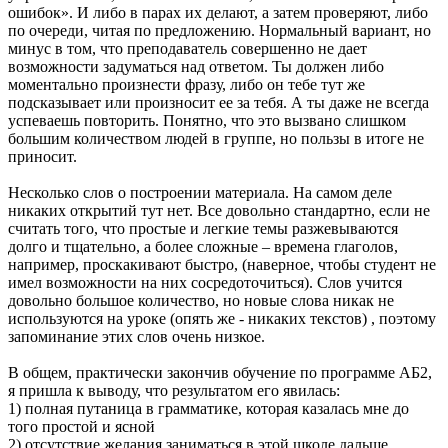
ошибок». И либо в парах их делают, а затем проверяют, либо
по очереди, читая по предложению. Нормальный вариант, но
минус в том, что преподаватель совершенно не дает
возможности задуматься над ответом. Ты должен либо
моментально произнести фразу, либо он тебе тут же
подсказывает или произносит ее за тебя. А ты даже не всегда
успеваешь повторить. Понятно, что это вызвано слишком
большим количеством людей в группе, но пользы в итоге не
приносит.
Несколько слов о построении материала. На самом деле
никаких открытий тут нет. Все довольно стандартно, если не
считать того, что простые и легкие темы разжевываются
долго и тщательно, а более сложные – времена глаголов,
например, проскакивают быстро, (наверное, чтобы студент не
имел возможности на них сосредоточиться). Слов учится
довольно большое количество, но новые слова никак не
используются на уроке (опять же - никаких текстов) , поэтому
запоминание этих слов очень низкое.
В общем, практически закончив обучение по программе АБ2,
я пришла к выводу, что результатом его явилась:
1) полная путаница в грамматике, которая казалась мне до
того простой и ясной
2) отсутствие желания заниматься в этой школе дальше