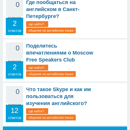
Где пообщаться на
0
английском в Санкт-
Петербурге?
голосов
2
где найти?..
ответов
общение на английском языке
Поделитесь
0
впечатлениями о Moscow
Free Speakers Club
голосов
2
где найти?..
ответов
общение на английском языке
Что такое Skype и как им
0
пользоваться для
изучения английского?
голосов
12
где найти?..
ответов
общение на английском языке