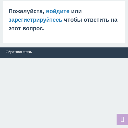
Пожалуйста,
войдите
или
зарегистрируйтесь
чтобы ответить на
этот вопрос.
Обратная связь